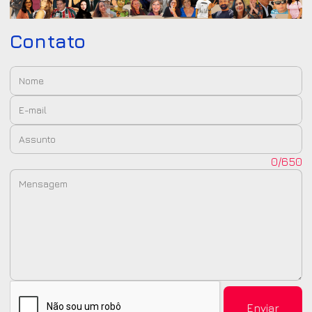
Contato
Nome:
E-mail:
Assunto:
Mensagem:
0/650
Enviar