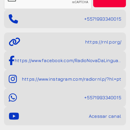
+5571993340015
https://rnlp.org/
https://www.facebook.com/RadioNovaDaLinguaPortuguesa/
https://www.instagram.com/radiornlp/?hl=pt
+5571993340015
Acessar canal