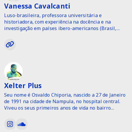
Vanessa Cavalcanti
Luso-brasileira, professora universitária e
historiadora, com experiência na docência e na
investigação em países ibero-americanos (Brasil,
Chile, Espanha e Portugal). Especialista em Educação,
Estudos Feministas e Direitos Humanos, com
doutorado na UNiversidade de León (Espanha) e
estágios pós-doutorais na Universidade de Salamanca
e na Universidade de Coimbra. Docente do Programa
de Pós-Graduação em Estudos Interdisciplinares
sobre Mulheres, gênero e feminismo da Universidade
Federal da Bahia. Investigadora associada ao Instituto
Xelter Plus
de Sociologia da Universidade do Porto (UPORTO,
Portugal) e ao Centro de Investigação em Educação de
Seu nome é Osvaldo Chiporia, nascido a 27 de Janeiro
Adultos e Intervenção Comunitária (Universidade do
de 1991 na cidade de Nampula, no hospital central.
Algarve).
Viveu os seus primeiros anos de vida no bairro
Participa de projetos editoriais, socio-educativos e
Napipine até que em 1996 se muda para a cidade de
musicais, como integração às atividades profissionais,
Chimoio onde o seu pai fora indicado para trabalhar
solidárias e de impacto social.
como magistrado.