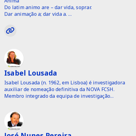
Anima
Do latim animo are – dar vida, soprar.
Dar animação a; dar vida a.
Dar aparência de vida a algo que é material.
Dar alento, força e coragem.
Promover o desenvolvimento de algo.
Isabel Lousada
Isabel Lousada (n. 1962, em Lisboa) é investigadora
auxiliar de nomeação definitiva da NOVA FCSH.
Membro integrado da equipa de investigação
CICS.Nova – Centro Interdisciplinar de Ciências
Sociais. Tem orientado os seus trabalhos na linha de
Estudos sobre as Mulheres alguns dos quais
publicados na Revista Faces de Eva. Estudos sobre a
Mulher. Tem centrado a sua investigação no período
José Nunes Pereira