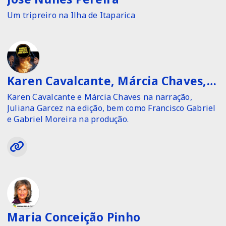
de transição da Monarquia para a República.
Um tripreiro na Ilha de Itaparica
Karen Cavalcante, Márcia Chaves, Juliana Garcez, Francisco Gabriel, Gabriel Moreira
Karen Cavalcante e Márcia Chaves na narração,
Juliana Garcez na edição, bem como Francisco Gabriel
e Gabriel Moreira na produção.
Maria Conceição Pinho