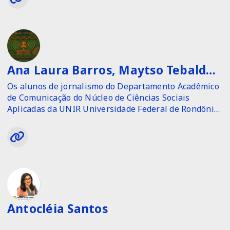
Ana Laura Barros, Maytso Tebalde, Emanuel Sá, Logan Batista, Nágila Evelyn, Evellyn Prestes, Mavi Rangel, Bartielson Barros, Débora Costa, Mary Vitória e Julia Cardoso
Os alunos de jornalismo do Departamento Acadêmico
de Comunicação do Núcleo de Ciências Sociais
Aplicadas da UNIR Universidade Federal de Rondônia
além de terem realizado reportagens, acompanharam
as atividades do fórum e registraram as experiências,
reflexões e produções artísticas apresentadas
durante o evento, contextualizando a importância do
movimento Hip-Hop para a cena cultural de Rondônia
e para o debate social na região Norte
Antocléia Santos