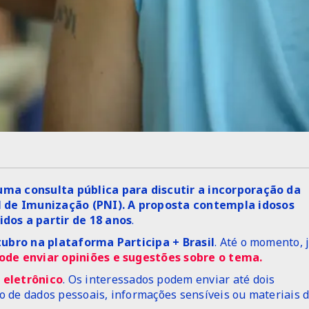
 uma consulta pública para discutir a incorporação da
l de Imunização (PNI). A proposta contempla idosos
dos a partir de 18 anos
.
tubro na plataforma Participa + Brasil
. Até o momento, 
ode enviar opiniões e sugestões sobre o tema.
 eletrônico
. Os interessados podem enviar até dois
 de dados pessoais, informações sensíveis ou materiais 