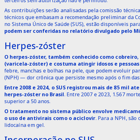
terceiros sem autorização não é permitido.
As contribuições serão analisadas pela comissão técnica,
técnicos que embasam a recomendação preliminar da Com
no Sistema Único de Saúde (SUS), estão disponíveis para
podem ser conferidas no relatório divulgado pelo Mi
Herpes-zóster
O herpes-zóster, também conhecido como cobreiro, 
(varicela-zóster) e costuma atingir idosos e pesso
febre, manchas e bolhas na pele, que podem evoluir par
(NPH) — dor crônica que persiste mesmo após o fim das
Entre 2008 e 2024, o SUS registrou mais de 85 mil a
herpes-zóster no Brasil
. Entre 2007 e 2023, 1.567 mort
superior a 50 anos.
O tratamento no sistema público envolve medicament
o uso de antivirais como o aciclovir
. Para a NPH, são
lidocaína em gel.
Incorporação no SUS