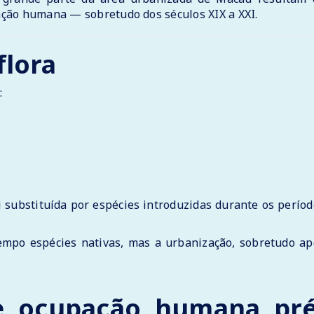
ção humana — sobretudo dos séculos XIX a XXI.
flora
:
i substituída por espécies introduzidas durante os perío
empo espécies nativas, mas a urbanização, sobretudo ap
 e ocupação humana pré