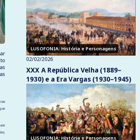
LUSOFONIA: História e Personagens
ar
02/02/2026
cto
as
XXX A República Velha (1889–
as
1930) e a Era Vargas (1930–1945)
tras
 que
rtem
iso,
LUSOFONIA: História e Personagens