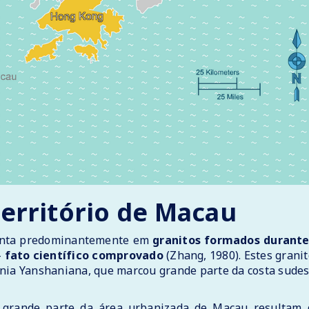
território de Macau
ssenta predominantemente em
granitos formados durante
—
fato científico comprovado
(Zhang, 1980). Estes grani
genia Yanshaniana, que marcou grande parte da costa sude
m grande parte da área urbanizada de Macau resultam 