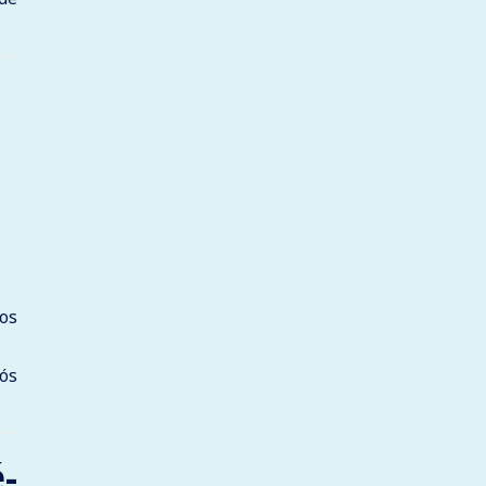
dos
ós
-