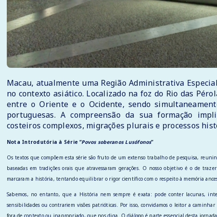
Macau, atualmente uma Região Administrativa Especial
no contexto asiático. Localizado na foz do Rio das Pér
entre o Oriente e o Ocidente, sendo simultaneament
portuguesas. A compreensão da sua formação implic
costeiros complexos, migrações plurais e processos his
Nota Introdutória à Série “
Povos soberanos Lusófonos
”
Os textos que compõem esta série são fruto de um extenso trabalho de pesquisa, reunin
baseadas em tradições orais que atravessaram gerações. O nosso objetivo é o de trazer
marcaram a história, tentando equilibrar o rigor científico com o respeito à memória ances
Sabemos, no entanto, que a História nem sempre é exata: pode conter lacunas, interp
sensibilidades ou contrariem visões patrióticas. Por isso, convidamos o leitor a caminh
fora de contexto ou inapropriado, que nos diga. O diálogo é parte essencial desta jorna