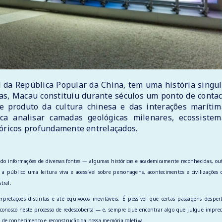
 da República Popular da China, tem uma história singul
olas, Macau constituiu durante séculos um ponto de conta
e produto da cultura chinesa e das interações marítim
a analisar camadas geológicas milenares, ecossistem
tóricos profundamente entrelaçados.
do informações de diversas fontes — algumas históricas e academicamente reconhecidas, ou
 a público uma leitura viva e acessível sobre personagens, acontecimentos e civilizações
tral.
retações distintas e até equívocos inevitáveis. É possível que certas passagens despe
ar conosco neste processo de redescoberta — e, sempre que encontrar algo que julgue imprec
da de conhecimento e reconstrução da nossa memória coletiva.