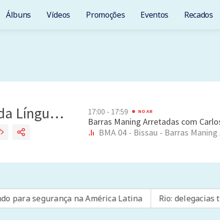
Álbuns
Vídeos
Promoções
Eventos
Recados
nça na América Latina
Rio: delegacias terão sala espec