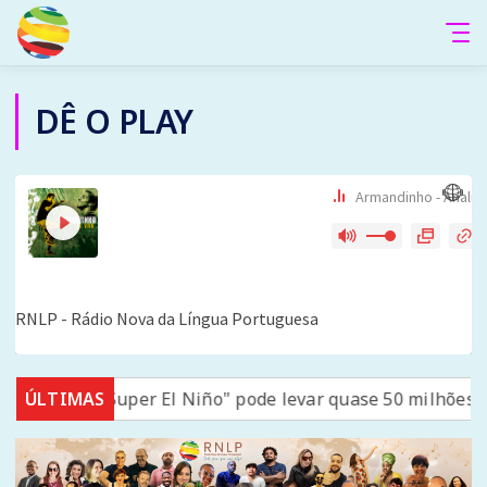
DÊ O PLAY
“Super El Niño" pode levar quase 50 milhões de pessoas à
ÚLTIMAS