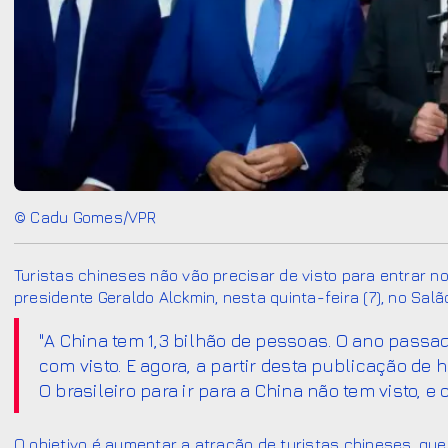
© Cadu Gomes/VPR
Turistas chineses não vão precisar de visto para entrar no B
presidente Geraldo Alckmin, nesta quinta-feira (7), no Sal
"A China tem 1,3 bilhão de pessoas. O ano passa
com visto. E agora, a partir desta publicação de h
O brasileiro para ir para a China não tem visto, e
O objetivo é aumentar a atração de turistas chineses, que