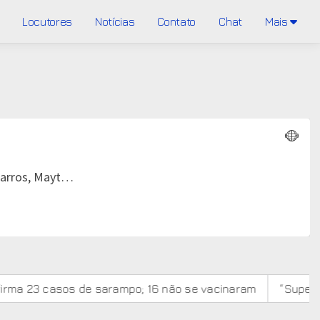
Locutores
Notícias
Contato
Chat
Mais
os de sarampo; 16 não se vacinaram
“Super El Niño" po