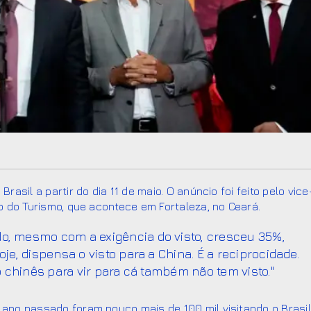
rasil a partir do dia 11 de maio. O anúncio foi feito pelo vice
ão do Turismo, que acontece em Fortaleza, no Ceará.
do, mesmo com a exigência do visto, cresceu 35%,
oje, dispensa o visto para a China. É a reciprocidade.
 o chinês para vir para cá também não tem visto."
 ano passado foram pouco mais de 100 mil visitando o Brasil