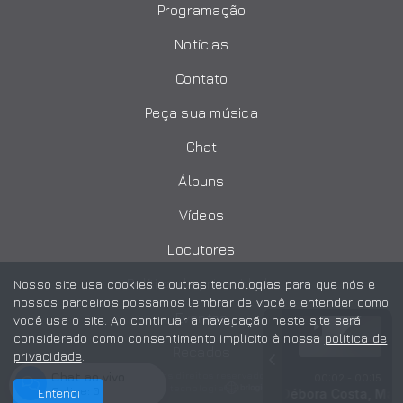
Programação
Notícias
Contato
Peça sua música
Chat
Álbuns
Vídeos
Locutores
Política de privacidade
Nosso site usa cookies e outras tecnologias para que nós e
nossos parceiros possamos lembrar de você e entender como
Eventos
você usa o site. Ao continuar a navegação neste site será
considerado como consentimento implícito à nossa
política de
Recados
privacidade
.
Chat ao vivo
Todos os direitos reservados.
00:02 - 00:15
Com a tecnologia
Online:
0
Entendi
gel, Bartielson Barros, Débora Costa, Mary Vitória e Julia Car
RADAR CULTURAL 02 do Canoar
RADAR CULTURAL 02 