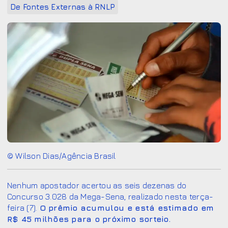
De Fontes Externas à RNLP
© Wilson Dias/Agência Brasil
Nenhum apostador acertou as seis dezenas do
Concurso 3.028 da Mega-Sena, realizado nesta terça-
feira (7).
O prêmio acumulou e está estimado em
R$ 45 milhões para o próximo sorteio.