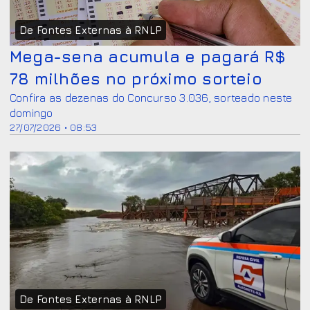
De Fontes Externas à RNLP
Mega-sena acumula e pagará R$
78 milhões no próximo sorteio
Confira as dezenas do Concurso 3.036, sorteado neste
domingo
27/07/2026 • 08:53
De Fontes Externas à RNLP