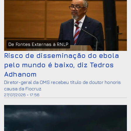
De Fontes Externas à RNLP
Risco de disseminação do ebola
pelo mundo é baixo, diz Tedros
Adhanom
Diretor-geral da OMS recebeu título de doutor honoris
causa da Fiocruz
27/07/2026 • 17:56