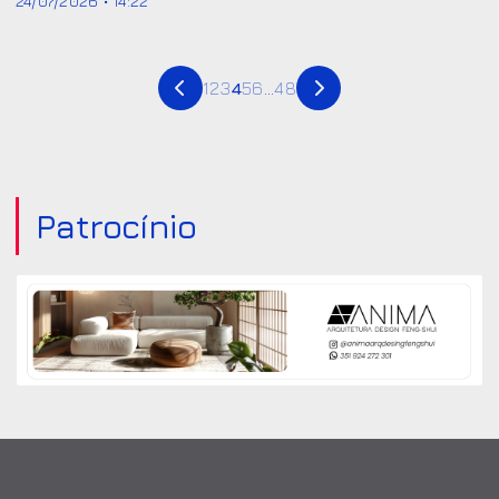
24/07/2026 • 14:22
1
2
3
4
5
6
...
48
Patrocínio