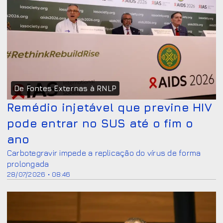
De Fontes Externas à RNLP
Remédio injetável que previne HIV
pode entrar no SUS até o fim o
ano
Carbotegravir impede a replicação do vírus de forma
prolongada
28/07/2026 • 08:46